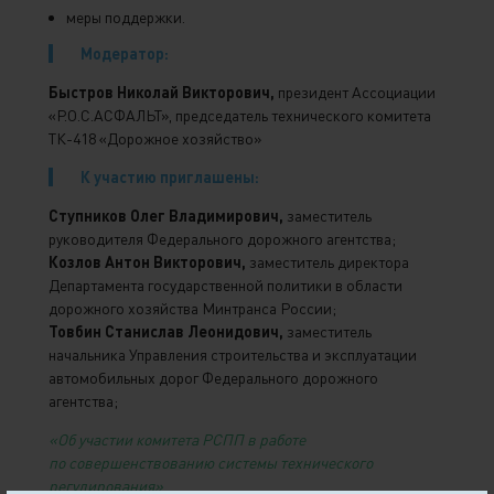
меры поддержки.
Модератор:
Быстров Николай Викторович,
президент Ассоциации
«Р.О.С.АСФАЛЬТ», председатель технического комитета
ТК-418 «Дорожное хозяйство»
К участию приглашены:
Ступников Олег Владимирович,
заместитель
руководителя Федерального дорожного агентства;
Козлов Антон Викторович,
заместитель директора
Департамента государственной политики в области
дорожного хозяйства Минтранса России;
Товбин Станислав Леонидович,
заместитель
начальника Управления строительства и эксплуатации
автомобильных дорог Федерального дорожного
агентства;
«Об участии комитета РСПП в работе
по совершенствованию системы технического
регулирования»