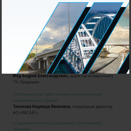
Пронин Вячеслав Вадимович,
председатель ТК 267,
заместитель директора Ассоциации «РОССПЕЦМАШ»;
«Летнее использование АСМО»
Разживин Сергей Викторович,
генеральный директор
«Минимакс-94»;
«Программное обеспечение «База знаний»
Апкалимов Денис Рамильевич,
директор ООО «ТТМ»;
«Импортозамещение и инновации в навесном
оборудовании для дорожно-строительных машин»
Мёд Андрей Александрович,
директор по маркетингу
ГК «Традиция»;
«Успешный опыт обеспечения технологической
независимости страны»
Тихонова Надежда Ивановна,
генеральный директор
АО «РАСКАТ»;
«Гидрокомпоненты для дорожно-строительной
техники»