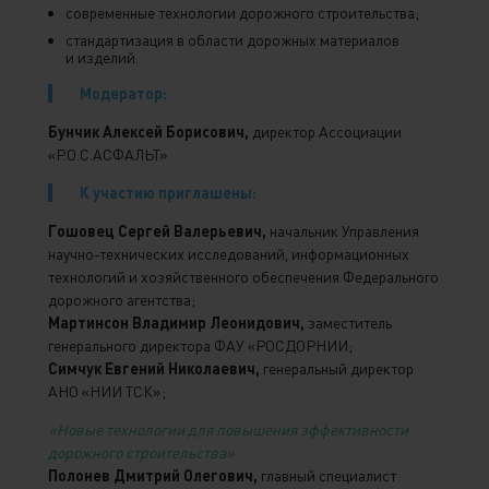
современные технологии дорожного строительства;
стандартизация в области дорожных материалов
и изделий.
Модератор:
Бунчик Алексей Борисович,
директор Ассоциации
«Р.О.С.АСФАЛЬТ»
К участию приглашены:
Гошовец Сергей Валерьевич,
начальник Управления
научно-технических исследований, информационных
технологий и хозяйственного обеспечения Федерального
дорожного агентства;
Мартинсон Владимир Леонидович,
заместитель
генерального директора ФАУ «РОСДОРНИИ;
Симчук Евгений Николаевич,
генеральный директор
АНО «НИИ ТСК»;
«Новые технологии для повышения эффективности
дорожного строительства»
Полонев Дмитрий Олегович,
главный специалист