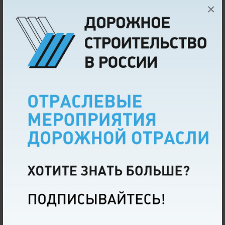
×
Лоцманов Андрей Николаевич,
заместитель
сопредседателя Комитета РСПП по промышленной
политике и техническому регулированию;
«Меры поддержки производителей дорожно-
строительной техники»
Елкина Мария Игоревна,
директор Департамента
сельскохозяйственного, пищевого и строительно-
дорожного машиностроения Минпромторга России;
«Опыт ООО «НПО «ГКМП» в части импортозамещения
дорожно-строительной техники. Итоги 2023 года
и перспективы развития»
Веретенников Александр Сергеевич,
главный
специалист дорожно-строительной техники ООО «НПО
«ГКМП»;
«Импортозамещение дорожно-строительной техники»
Никифоров Михаил Александрович,
заместитель
директора
ООО «НПФ БАСТИОН»;
«Импортозамещение строительно-дорожной техники
в Российской Федерации»